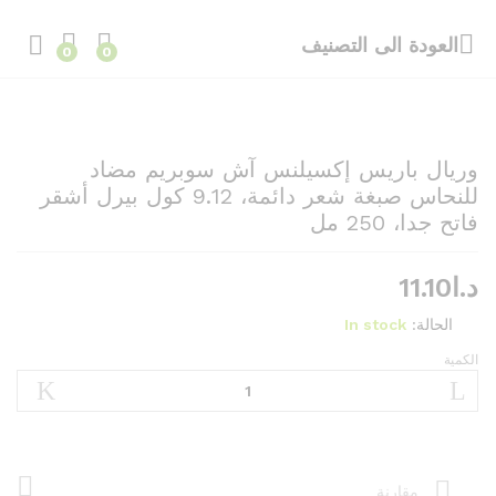
العودة الى
التصنيف
0
0
وريال باريس إكسيلنس آش سوبريم مضاد
للنحاس صبغة شعر دائمة، 9.12 كول بيرل أشقر
فاتح جدا، 250 مل
د.ا
11.10
الحالة:
In stock
الكمية
وريال
باريس
إكسيلنس
آش
سوبريم
مضاد
مقارنة