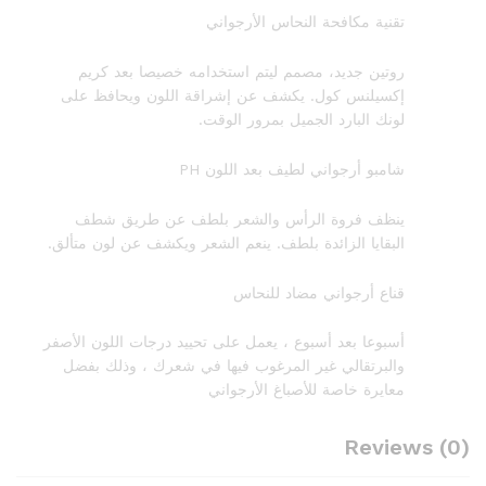
تقنية مكافحة النحاس الأرجواني
روتين جديد، مصمم ليتم استخدامه خصيصا بعد كريم
إكسيلنس كول. يكشف عن إشراقة اللون ويحافظ على
لونك البارد الجميل بمرور الوقت.
شامبو أرجواني لطيف بعد اللون PH
ينظف فروة الرأس والشعر بلطف عن طريق شطف
البقايا الزائدة بلطف. ينعم الشعر ويكشف عن لون متألق.
قناع أرجواني مضاد للنحاس
أسبوعا بعد أسبوع ، يعمل على تحييد درجات اللون الأصفر
والبرتقالي غير المرغوب فيها في شعرك ، وذلك بفضل
معايرة خاصة للأصباغ الأرجواني
Reviews (0)