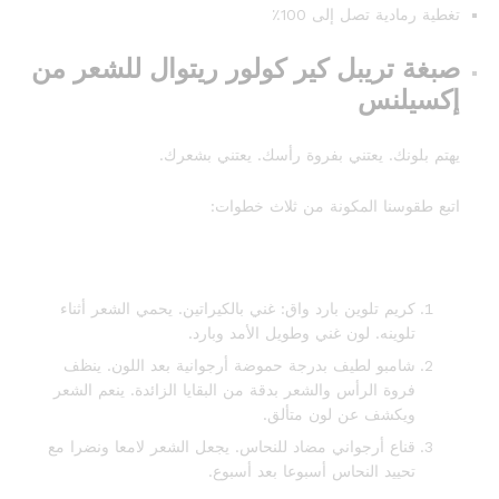
تغطية رمادية تصل إلى 100٪
صبغة تريبل كير كولور ريتوال للشعر من
إكسيلنس
يهتم بلونك. يعتني بفروة رأسك. يعتني بشعرك.
اتبع طقوسنا المكونة من ثلاث خطوات:
كريم تلوين بارد واق: غني بالكيراتين. يحمي الشعر أثناء
تلوينه. لون غني وطويل الأمد وبارد.
شامبو لطيف بدرجة حموضة أرجوانية بعد اللون. ينظف
فروة الرأس والشعر بدقة من البقايا الزائدة. ينعم الشعر
ويكشف عن لون متألق.
قناع أرجواني مضاد للنحاس. يجعل الشعر لامعا ونضرا مع
تحييد النحاس أسبوعا بعد أسبوع.