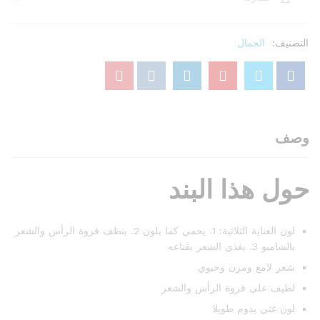
للنحاس
صبغة
شعر
التصنيف:
الجمال
دائمة،
9.12
كول
بيرل
أشقر
فاتح
وصف
جدا،
250
حول هذا البند
مل
كمية
لون العناية الثلاثية: 1. يحمي كما يلون 2. ينظف فروة الرأس والشعر
بالشامبو 3. يغذي الشعر بقناعه
شعر لامع ومرن وحيوي
لطيف على فروة الرأس والشعر
لون غني يدوم طويلا