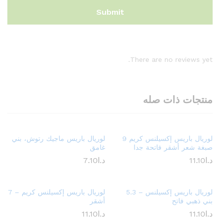
There are no reviews yet.
منتجات ذات صله
لوريال باريس إكسيلنس كريم 9
لوريال باريس ماجيك رتوش، بني
صبغة شعر أشقر فاتحة جدا
غامق
د.ا
11.10
د.ا
7.10
لوريال باريس إكسيلنس – 5.3
لوريال باريس إكسيلنس كريم – 7
بني ذهبي فاتح
أشقر
د.ا
11.10
د.ا
11.10