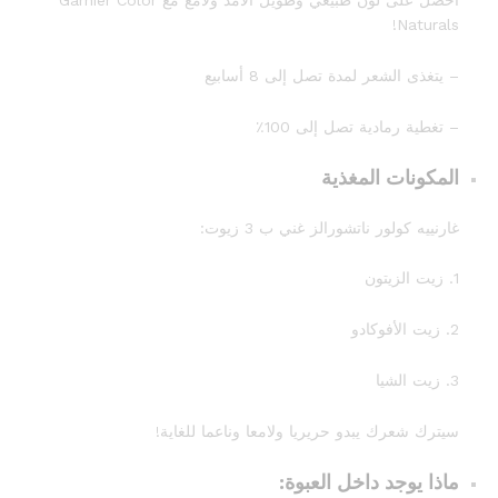
احصل على لون طبيعي وطويل الأمد ولامع مع Garnier Color
Naturals!
– يتغذى الشعر لمدة تصل إلى 8 أسابيع
– تغطية رمادية تصل إلى 100٪
المكونات المغذية
غارنييه كولور ناتشورالز غني ب
3 زيوت
:
1. زيت الزيتون
2. زيت الأفوكادو
3. زيت الشيا
سيترك شعرك يبدو
حريريا ولامعا وناعما للغاية
!
ماذا يوجد داخل العبوة: