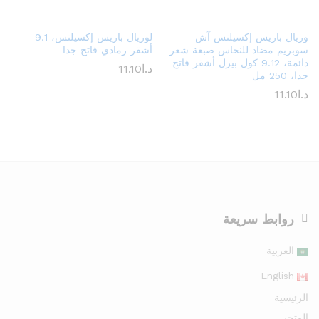
وريال باريس إكسيلنس آش
لوريال باريس إكسيلنس، 9.1
سوبريم مضاد للنحاس صبغة شعر
أشقر رمادي فاتح جدا
دائمة، 9.12 كول بيرل أشقر فاتح
د.ا
11.10
جدا، 250 مل
د.ا
11.10
روابط سريعة
العربية
English
الرئيسية
المتجر