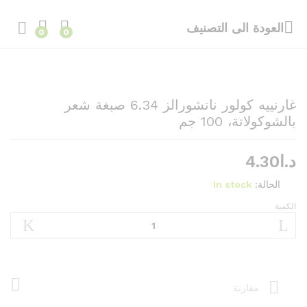
العودة الى
التصنيف
0
0
غارنييه كولور ناتشورالز 6.34 صبغة شعر
بالشوكولاتة، 100 جم
د.ا
4.30
الحالة:
In stock
الكمية
غارنييه
كولور
ناتشورالز
6.34
صبغة
شعر
مقارنة
بالشوكولاتة،