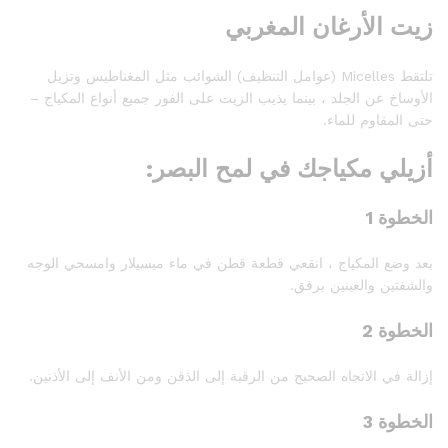
زيت الأرغان المغربي
تلتقط Micelles (عوامل التنظيف) الشوائب مثل المغناطيس وتزيل
الأوساخ عن الجلد ، بينما يذيب الزيت على الفور جميع أنواع المكياج –
حتى المقاوم للماء.
أزيلي مكياجك في لمح البصر:
الخطوة 1
بعد وضع المكياج ، انقعي قطعة قطن في ماء ميسيلار وامسحي الوجه
والشفتين والعينين برفق.
الخطوة 2
إزالة في الاتجاه الصحيح من الرقبة إلى الذقن ومن الأنف إلى الأذنين.
الخطوة 3