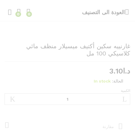
العودة الى
التصنيف
0
0
غارنييه سكين أكتيف ميسيلار منظف مائي
كلاسيكي 100 مل
د.ا
3.10
الحالة:
In stock
الكمية
غارنييه
سكين
أكتيف
ميسيلار
منظف
مائي
مقارنة
كلاسيكي