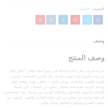
100
مل
التصنيف:
الجمال
كمية
وصف
وصف المنتج
ماركة غارنييه رقم 1 MICELLAR في جميع أنحاء العالم * الحل الكل
في واحد لجميع أنواع البشرة بما في ذلك البشرة الحساسة. مناسب
للوجه والعينين والشفتين. مزيل مكياج + منظف. يهدئ بقطعة قطن
واحدة. غارنييه يقدم تقنية ميسلار. يتكون من المذيلات التي تلتقط
الأوساخ والدهون والمحلول والمكياج اليومي من بشرتك مثل المغناطيس
في لفتة واحدة. تم اختباره من قبل أطباء الجلدية والعيون. النتيجة: يتم
تنظيف البشرة وتهدئتها وانتعاشها بشكل مثالي.