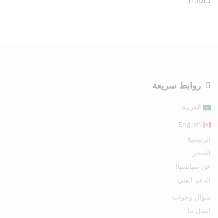
د.ا
11.10
روابط سريعة
العربية
English
الرئيسية
المتجر
عن سبايسيا!
الدعم الفني
سؤال وجواب
اتصل بنا