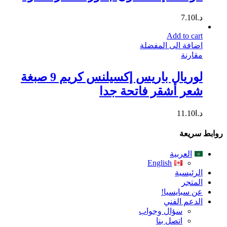
د.ا
7.10
Add to cart
اضافة الى المفضلة
مقارنة
لوريال باريس إكسيلنس كريم 9 صبغة
شعر أشقر فاتحة جدا
د.ا
11.10
روابط سريعة
العربية
English
الرئيسية
المتجر
عن سبايسيا!
الدعم الفني
سؤال وجواب
اتصل بنا