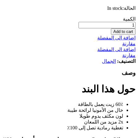
الحالة:
In stock
Garnier
الكمية
Olia,
صبغة
Add to cart
شعر
اضافة الى المفضلة
دائمة
مقارنة
بدون
اضافة الى المفضلة
أمونيا
مقارنة
مع
التصنيف:
الجمال
60٪
زيوت،
وصف
4.8
موكا
حول هذا البند
كمية
60٪ زيت يعمل بالطاقة
خال من الأمونيا لرائحة طيبة
لون مكثف يدوم طويلا
2x مزيد من اللمعان
تغطية رمادية تصل إلى 100٪