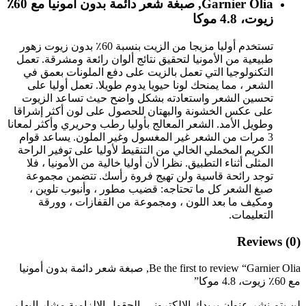
Garnier Olia, صبغة شعر دائمة بدون أمونيا مع 60٪
زيوت، 4.8 موكا
تستخدم أوليا مزيجا من الزيت بنسبة 60٪ بدون زيوت زهور
طبيعية من الأمونيا لتحقيق نتائج ألوان رائعة ومشرقة. تعمل
التكنولوجيا التي تعمل بالزيت على دفع الملونات بعمق في
الشعر ، مما يمنحك لونا حيويا يدوم طويلا. تعمل أوليا على
تحسين الشعر واستعادته بشكل واضح حيث تساعد الزيوت
على عكس الخشونة والبهتان للحصول على لون أكثر إشراقا
وطويل الأمد. الشعر المعالج بأوليا رطب وحريري وأكثر لمعانا
3 مرات من الشعر غير المغسول وغير الملون. يساعد قوام
الكريم المخملي الخالي من التنقيط لأوليا على توفير الراحة
المثلى أثناء التطبيق. نظرا لأن أوليا خالية من الأمونيا ، فلا
توجد رائحة قاسية ولن تهيج فروة رأسك. تتضمن مجموعة
صبغ الشعر كل ما تحتاجه: قضيب مطور ، وأنبوب تلوين ،
ومكيف ما بعد اللون ، ومجموعة من القفازات ، وورقة
التعليمات.
Reviews (0)
Be the first to review “Garnier Olia, صبغة شعر دائمة بدون أمونيا
مع 60٪ زيوت، 4.8 موكا”
لن يتم نشر عنوان بريدك الإلكتروني.
الحقول الإلزامية مشار إليها بـ