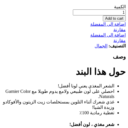
Garnier
الكمية
Color
Naturals
Add to cart
5.3
اضافة الى المفضلة
لون
مقارنة
بني
اضافة الى المفضلة
فاتح
مقارنة
-
التصنيف:
الجمال
قد
تختلف
وصف
العبوة
كمية
حول هذا البند
الشعر المغذي يعني لونا أفضل!
احصلي على لون طبيعي ولامع يدوم طويلا مع Garnier Color
Naturals.
غذي شعرك أثناء التلوين بمستخلصات زيت الزيتون والأفوكادو
وزبدة الشيا!
تغطية رمادية 100٪
شعر مغذي ، لون أفضل!