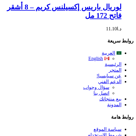
لوريال باريس إكسيلنس كريم – 8 أشقر
فاتح 172 مل
د.ا
11.10
روابط سريعة
العربية
English
الرئيسية
المتجر
عن سبايسيا!
الدعم الفني
سؤال وجواب
اتصل بنا
بيع منتجاتك
المدونة
روابط هامة
سياسة الموقع
شروط الاستخدام