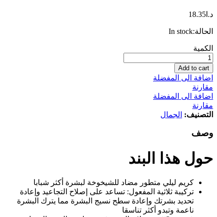
د.ا
18.35
الحالة:
In stock
لوريال
الكمية
باريس
ريفيتاليفت
Add to cart
ليزر
اضافة الى المفضلة
X3
مقارنة
كريم
اضافة الى المفضلة
مضاد
مقارنة
للشيخوخة
التصنيف:
الجمال
ماسك
ليلي
وصف
بحمض
الهيالورونيك
حول هذا البند
وبرو
زيلان
المركز
كريم ليلي متطور مضاد للشيخوخة لبشرة أكثر شبابا
50
تركيبة ثلاثية المفعول: تساعد على إصلاح التجاعيد وإعادة
مل
تحديد بشرتك وإعادة سطح نسيج البشرة مما يترك البشرة
كمية
ناعمة وتبدو أكثر تناسقا