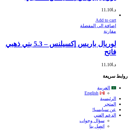
د.ا
11.10
Add to cart
اضافة الى المفضلة
مقارنة
لوريال باريس إكسيلنس – 5.3 بني ذهبي
فاتح
د.ا
11.10
روابط سريعة
العربية
English
الرئيسية
المتجر
عن سبايسيا!
الدعم الفني
سؤال وجواب
اتصل بنا