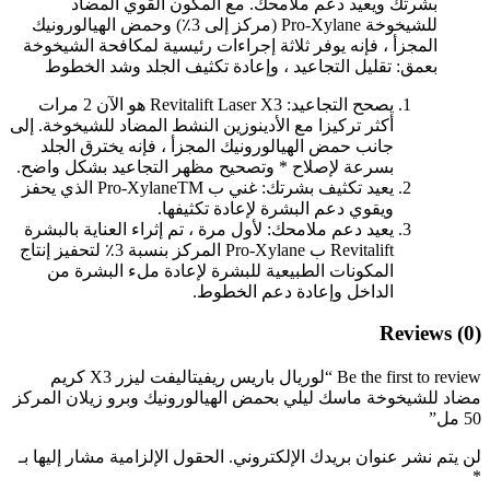
بشرتك ويعيد دعم ملامحك. مع المكون القوي المضاد
للشيخوخة Pro-Xylane (مركز إلى 3٪) وحمض الهيالورونيك
المجزأ ، فإنه يوفر ثلاثة إجراءات رئيسية لمكافحة الشيخوخة
بعمق: تقليل التجاعيد ، وإعادة تكثيف الجلد وشد الخطوط
يصحح التجاعيد:
Revitalift Laser X3 هو الآن 2 مرات
أكثر تركيزا مع الأدينوزين النشط المضاد للشيخوخة. إلى
جانب حمض الهيالورونيك المجزأ ، فإنه يخترق الجلد
بسرعة لإصلاح * وتصحيح مظهر التجاعيد بشكل واضح.
يعيد تكثيف بشرتك:
غني ب Pro-XylaneTM الذي يحفز
ويقوي دعم البشرة لإعادة تكثيفها.
يعيد دعم ملامحك:
لأول مرة ، تم إثراء العناية بالبشرة
Revitalift ب Pro-Xylane المركز بنسبة 3٪ لتحفيز إنتاج
المكونات الطبيعية للبشرة لإعادة ملء البشرة من
الداخل وإعادة دعم الخطوط.
Reviews (0)
Be the first to review “لوريال باريس ريفيتاليفت ليزر X3 كريم
مضاد للشيخوخة ماسك ليلي بحمض الهيالورونيك وبرو زيلان المركز
50 مل”
لن يتم نشر عنوان بريدك الإلكتروني.
الحقول الإلزامية مشار إليها بـ
*