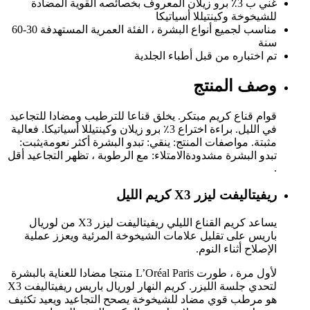
غني ب 3٪ برو زيلان المعروف بخصائصه القوية المضادة
للشيخوخة وكينتيللا أسياتيكا
مناسب لجميع أنواع البشرة ، الفئة العمرية المستهدفة 30-60
سنة
تم اختباره من قبل أطباء الجلدية
وصف المنتج
قوام قناع كريم مبتكر. يخلق قناعا للترطيب ومضادا للتجاعيد
في الليل. براءة اختراع 3٪ برو زيلان وكينتيللا أسياتيكا. فعالية
مثبتة. مواصفات المنتج: ينقي: تبدو البشرة أكثر نعومةيثبت:
تبدو البشرة مشدودةالامتلاء: مع الرطوبة ، تظهر التجاعيد أقل
.
ريفيتاليفت ليزر X3 كريم الليل
يساعد كريم القناع الليلي ريفيتاليفت ليزر X3 من لوريال
باريس على تقليل علامات الشيخوخة المرئية ويعزز عملية
الإصلاح أثناء النوم.
لأول مرة ، طورت L’Oréal Paris منتجا مضادا للعناية بالبشرة
لتحدي جلسة الليزر. كريم النهار لوريال باريس ريفيتاليفت X3
هو مرطب قوي مضاد للشيخوخة يصحح التجاعيد ويعيد تكثيف