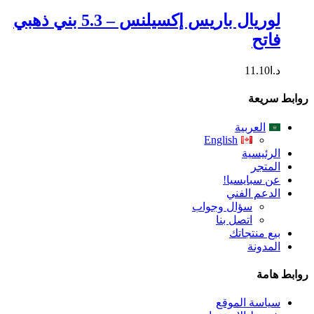
لوريال باريس إكسيلنس – 5.3 بني ذهبي
فاتح
د.ا
11.10
روابط سريعة
العربية
English
الرئيسية
المتجر
عن سبايسيا!
الدعم الفني
سؤال وجواب
اتصل بنا
بيع منتجاتك
المدونة
روابط هامة
سياسة الموقع