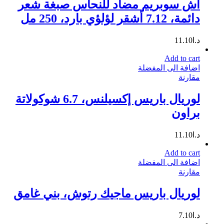
آش سوبريم مضاد للنحاس صبغة شعر
دائمة، 7.12 أشقر لؤلؤي بارد، 250 مل
د.ا
11.10
Add to cart
اضافة الى المفضلة
مقارنة
لوريال باريس إكسيلنس، 6.7 شوكولاتة
براون
د.ا
11.10
Add to cart
اضافة الى المفضلة
مقارنة
لوريال باريس ماجيك رتوش، بني غامق
د.ا
7.10