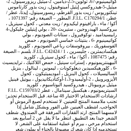
كواتيمينيوم-67، تولوين-2،5-ديامين، 2-ميثيل ريزورسينول، 2-
ميثيل-5-هيدروكسي إيثيل أمينوفينول، زيت بذور كارثاموس
تينكتوريوس / زيت بذور القرطم، ريسورسينول، إيدتا، عطر /
عطر، F.I.L. C170294/1. المطور – الصيغة رقم: 1071397 ،
أكوا / ماء ، بارافينوم ليكيدوم / زيت معدني ، كحول سيتريل ،
بيروكسيد الهيدروجين ، ستيريث -20 ، بولي إيثيلين جليكول-4
رابيسيداميد ، توكوفيرول ، ستانات الصوديوم ، بولي
كواتيمينيوم -6 ، بنتيتات خماسي الصوديوم ، حمض
الفوسفوريك ، بيروفوسفات رباعي الصوديوم ، كلوريد
هيكساديمثرين ، جليسرين ، F.I.L. C42424 / 1. بلسم – الصيغة
رقم: 1087475 ، أكوا / ماء ، كحول سيتريل ، كلوريد
البيهينتريمونيوم ، إسترات سيتيل ، حمض اللاكتيك ، ترايديسيث
-6 ، كلورهيكسيدين ديغلوكونات ، ليمونين ، لينالول ، بنزيل
الساليسيلات ، كحول البنزيل ، أموديميثيكون ، كحول
الأيزوبروبيل ، 2-أوليميدو-1،3-أوكتاديكانيديول ، بيوتيل فينيل
ميثيل بروبيونال ، هيدروكسيد البوتاسيوم ، كلوريد
السيتريمونيوم ، هيكسيل سينامال ، عطر F.I.L. C159703/2
ارشادات الاستخدام: الاختبار 48 ساعة. قبل الاستخدام تحذير:
تجنب ملامسة المنتج للعينين. لا تستخدم لصبغ الرموش أو
الحواجب. اشطف العينين على الفور وبشكل شامل إذا
لامسهما المنتج. ارتد القفازات المرفقة في الصندوق. شطف
الشعر جيدا بعد التطبيق. انتظر ما لا يقل عن 2 أسابيع بعد
استخدام مرخي ، بيرم أو عملية استقامة على الشعر. لا
تستخدميه إذا كان شعرك مصبوغا بالحناء أو بملون شعر