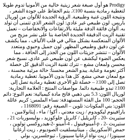
Prodigy هو أول صبغة شعر زيتية خالية من الأمونيا تدوم طويلا
لتغطية رمادية بنسبة 100٪. يتم الحفاظ على جودة الشعر ،
ونتيجة اللون غنية وطبيعية. الرؤية الجديدة للألوان من لوريال
باريس. لون طبيعي غير عادي: لون الشعر الذي تتمنى أن تولد
به. ألوان فائقة الدقة مليئة بالارتفاعات والانخفاضات – تعمل
تقنية الزيت الدقيقة الجديدة الخاصة بنا على نشر مزيج من
الألوان المنعكسة بشكل مثالي في قلب الألياف ، مما يكشف
عن لون دقيق وطبيعي المظهر. لون جميل وحيوي ومتعدد
الألوان – تنتشر جزيئات اللون من الجذر إلى الحافة ، مما
يعكس الضوء ليكشف عن لون طبيعي غير عادي. نسيج شعر
محسن ولمعان مشع – تترك تقنية الزيت الدقيق كل خصلة
أكثر نعومة وعناية. يبدو الشعر محسنا: حالة مرئية محسنة ،
مع لمعان صحي مشع. كل هذا بدون الأمونيا. تغطية رمادية
تصل إلى 100٪ – خصلة تلو الأخرى تغطية رمادية تصل إلى
100٪ تبدو طبيعية دائما. مواصفات المنتج : العلامة التجارية:
لوريال اللون: 5.3 بني ذهبي فاتح مادة كيميائية: نعم النوع: دائم
الحجم: 100 مل الفئة المستهدفة: نساء الملمس: كريم عائلة
اللون: بني المكونات: تلوين – الصيغة رقم: 1168091 ،
بارافينوم ليكويدوم / زيت معدني ، أكوا / ماء ، إيثانولامين ،
ستيريث -20 ، كابريليل / كابريل جلوكوزيد ، بوليسوربات 21 ،
ستيريث -2 ، p-أمينوفينول ، 4-أمينو -2-هيدروكسي تولوين ،
حمض الأسكوربيك ، ميتابيسلفيت الصوديوم ، زيت أرغانيا
سبينوزا / زيت نواة أرغانيا سبينوزا ، ثيوجلسرين، بولي