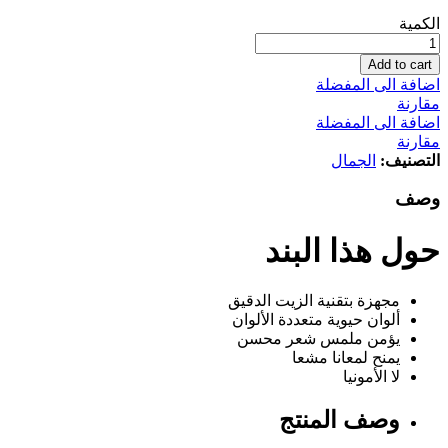
لوريال
الكمية
باريس
بروديجي،
Add to cart
4.6
اضافة الى المفضلة
أحمر
مقارنة
غامق
اضافة الى المفضلة
كمية
مقارنة
التصنيف:
الجمال
وصف
حول هذا البند
مجهزة بتقنية الزيت الدقيق
ألوان حيوية متعددة الألوان
يؤمن ملمس شعر محسن
يمنح لمعانا مشعا
لا الأمونيا
وصف المنتج