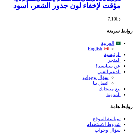
مؤقت لإخفاء لون جذور الشعر، أسود
د.ا
7.10
روابط سريعة
العربية
English
الرئيسية
المتجر
عن سبايسيا!
الدعم الفني
سؤال وجواب
اتصل بنا
بيع منتجاتك
المدونة
روابط هامة
سياسة الموقع
شروط الاستخدام
سؤال وجواب