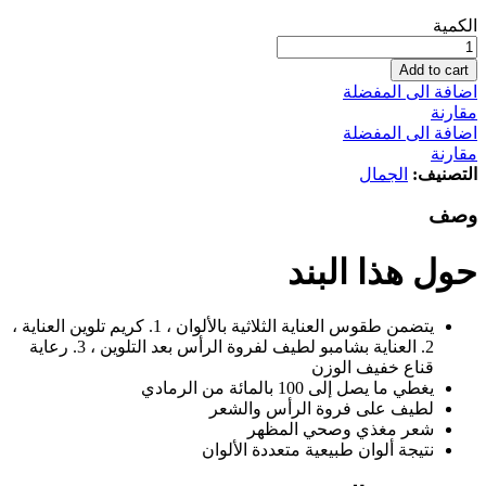
لوريال
الكمية
باريس
إكسيلنس،
Add to cart
5.1
اضافة الى المفضلة
بني
مقارنة
فاتح
اضافة الى المفضلة
عميق
مقارنة
كمية
التصنيف:
الجمال
وصف
حول هذا البند
يتضمن طقوس العناية الثلاثية بالألوان ، 1. كريم تلوين العناية ،
2. العناية بشامبو لطيف لفروة الرأس بعد التلوين ، 3. رعاية
قناع خفيف الوزن
يغطي ما يصل إلى 100 بالمائة من الرمادي
لطيف على فروة الرأس والشعر
شعر مغذي وصحي المظهر
نتيجة ألوان طبيعية متعددة الألوان