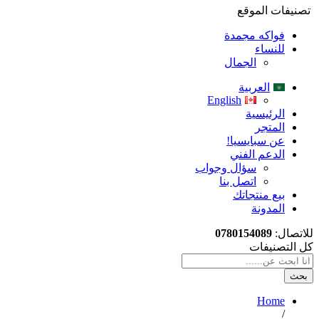
تصنيفات الموقع
فواكه مجمدة
للنساء
الجمال
العربية
English
الرئيسية
المتجر
عن سبايسيا!
الدعم الفني
سؤال وجواب
اتصل بنا
بيع منتجاتك
المدونة
للاتصال:
0780154089
كل التصنيفات
بحث
Home
/