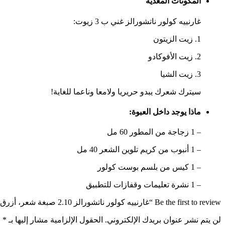
المكونات المغذية
غارنييه كولور ناتشورالز غني ب
3 زيوت
:
1. زيت الزيتون
2. زيت الأفوكادو
3. زيت الشيا
سيترك شعرك يبدو
حريريا ولامعا وناعما للغاية
!
ماذا يوجد داخل العبوة:
– 1 زجاجة من المطور 60 مل
– 1 أنبوب من كريم تلوين الشعر 40 مل
– 1 كيس من بلسم بوست كولور
– 1 نشرة تعليمات وقفازات للتطبيق
Be the first to review “غارنييه كولور ناتشورالز 2.10 صبغة شعر، أزرق أسود، 112 جرام”
لن يتم نشر عنوان بريدك الإلكتروني.
الحقول الإلزامية مشار إليها بـ
*