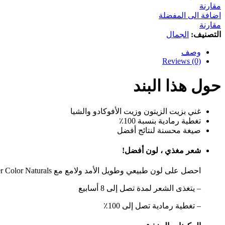
صبغة
مقارنة
شعر،
اضافة الى المفضلة
أزرق
مقارنة
أسود،
التصنيف:
الجمال
112
جرام
وصف
كمية
Reviews (0)
حول هذا البند
غني بزيت الزيتون وزيت الأفوكادو والشيا
تغطية رمادية بنسبة 100٪
صيغة محسنة لنتائج أفضل
شعر مغذي ، لون أفضل!
احصل على لون طبيعي وطويل الأمد ولامع مع Garnier Color Naturals!
– يتغذى الشعر لمدة تصل إلى 8 أسابيع
– تغطية رمادية تصل إلى 100٪