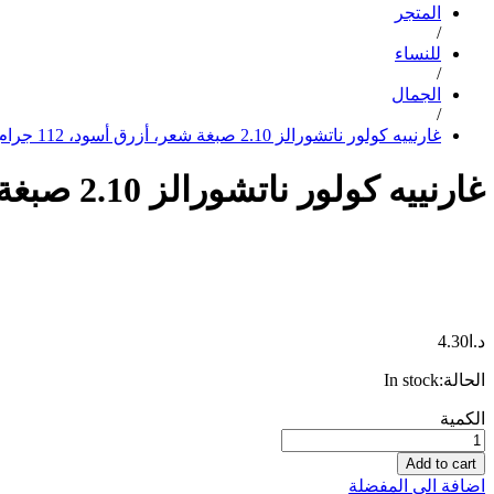
المتجر
/
للنساء
/
الجمال
/
غارنييه كولور ناتشورالز 2.10 صبغة شعر، أزرق أسود، 112 جرام
غارنييه كولور ناتشورالز 2.10 صبغة شعر، أزرق أسود، 112 جرام
د.ا
4.30
الحالة:
In stock
غارنييه
الكمية
كولور
ناتشورالز
Add to cart
2.10
اضافة الى المفضلة