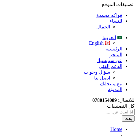
تصنيفات الموقع
فواكه مجمدة
للنساء
الجمال
العربية
English
الرئيسية
المتجر
عن سبايسيا!
الدعم الفني
سؤال وجواب
اتصل بنا
بيع منتجاتك
المدونة
للاتصال:
0780154089
كل التصنيفات
بحث
Home
/