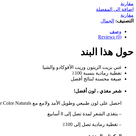
لون
مقارنة
أسود
اضافة الى المفضلة
مضيء
مقارنة
كمية
التصنيف:
الجمال
وصف
Reviews (0)
حول هذا البند
غني بزيت الزيتون وزيت الأفوكادو والشيا
تغطية رمادية بنسبة 100٪
صيغة محسنة لنتائج أفضل
شعر مغذي ، لون أفضل!
احصل على لون طبيعي وطويل الأمد ولامع مع Garnier Color Naturals!
– يتغذى الشعر لمدة تصل إلى 8 أسابيع
– تغطية رمادية تصل إلى 100٪