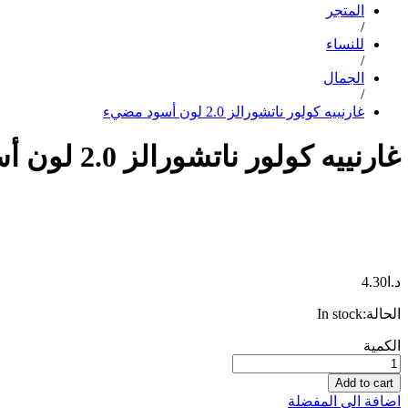
المتجر
/
للنساء
/
الجمال
/
غارنييه كولور ناتشورالز 2.0 لون أسود مضيء
غارنييه كولور ناتشورالز 2.0 لون أسود مضيء
د.ا
4.30
الحالة:
In stock
غارنييه
الكمية
كولور
ناتشورالز
Add to cart
2.0
اضافة الى المفضلة