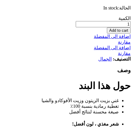
الحالة:
In stock
غارنييه
الكمية
غارنييه
كولور
Add to cart
ناتشورالز
اضافة الى المفضلة
7.3
مقارنة
صبغة
اضافة الى المفضلة
شعر
مقارنة
شقراء
التصنيف:
الجمال
عسلي60
مل
وصف
كمية
حول هذا البند
غني بزيت الزيتون وزيت الأفوكادو والشيا
تغطية رمادية بنسبة 100٪
صيغة محسنة لنتائج أفضل
شعر مغذي ، لون أفضل!