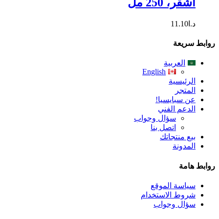
أشقر، 250 مل
د.ا
11.10
روابط سريعة
العربية
English
الرئيسية
المتجر
عن سبايسيا!
الدعم الفني
سؤال وجواب
اتصل بنا
بيع منتجاتك
المدونة
روابط هامة
سياسة الموقع
شروط الاستخدام
سؤال وجواب