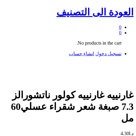
العودة الى
التصنيف
0
0
No products in the cart.
تسجيل دخول
انشاء حساب
غارنييه غارنييه كولور ناتشورالز
7.3 صبغة شعر شقراء عسلي60
مل
د.ا
4.30