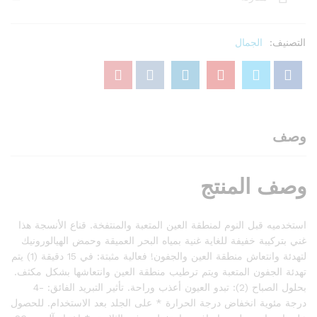
الليلي
بمياه
البحر
التصنيف:
الجمال
العميقة
وحمض
الهيالورونيك
للجفون
المتعبة،
6
وصف
جم
كمية
وصف المنتج
استخدميه قبل النوم لمنطقة العين المتعبة والمنتفخة. قناع الأنسجة هذا
غني بتركيبة خفيفة للغاية غنية بمياه البحر العميقة وحمض الهيالورونيك
لتهدئة وانتعاش منطقة العين والجفون! فعالية مثبتة: في 15 دقيقة (1) يتم
تهدئة الجفون المتعبة ويتم ترطيب منطقة العين وانتعاشها بشكل مكثف.
بحلول الصباح (2): تبدو العيون أعذب وراحة. تأثير التبريد الفائق: -4
درجة مئوية انخفاض درجة الحرارة * على الجلد بعد الاستخدام. للحصول