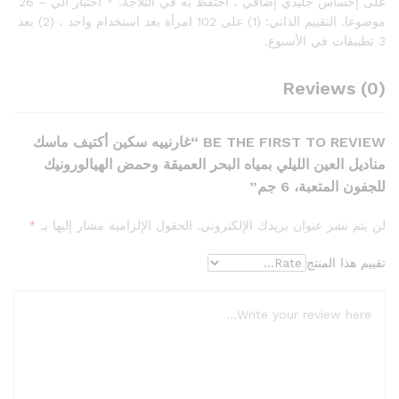
على إحساس جليدي إضافي ، احتفظ به في الثلاجة. * اختبار آلي – 26
موضوعا. التقييم الذاتي: (1) على 102 امرأة بعد استخدام واحد ، (2) بعد
3 تطبيقات في الأسبوع.
Reviews (0)
BE THE FIRST TO REVIEW “غارنييه سكين أكتيف ماسك
مناديل العين الليلي بمياه البحر العميقة وحمض الهيالورونيك
للجفون المتعبة، 6 جم”
لن يتم نشر عنوان بريدك الإلكتروني.
الحقول الإلزامية مشار إليها بـ
*
تقييم هذا المنتج