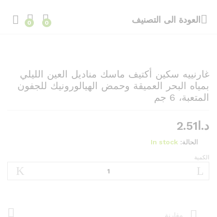
العودة الى
التصنيف
0
0
غارنييه سكين أكتيف ماسك مناديل العين الليلي
بمياه البحر العميقة وحمض الهيالورونيك للجفون
المتعبة، 6 جم
د.ا
2.51
الحالة:
In stock
الكمية
غارنييه
سكين
أكتيف
ماسك
مناديل
العين
مقارنة