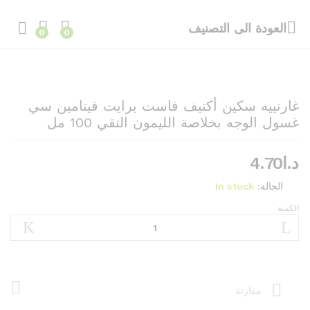
العودة الى
التصنيف
0
0
غارنييه سكين أكتيف فاست برايت فيتامين سي
غسول الوجه بخلاصة الليمون النقي 100 مل
د.ا
4.70
الحالة:
In stock
الكمية
غارنييه
سكين
أكتيف
فاست
برايت
فيتامين
مقارنة
سي