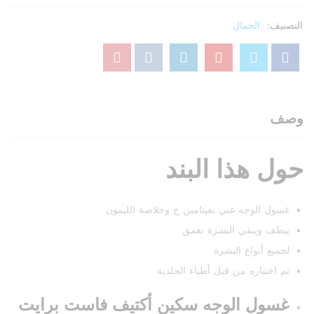
غسول
الوجه
التصنيف:
الجمال
بخلاصة
الليمون
النقي
100
مل
كمية
وصف
حول هذا البند
غسول الوجه غني بفيتامين ج وخلاصة الليمون
ينظف وينقي البشرة بعمق
لجميع أنواع البشرة
تم اختباره من قبل أطباء الجلدية
غسول الوجه سكين أكتيف فاست برايت