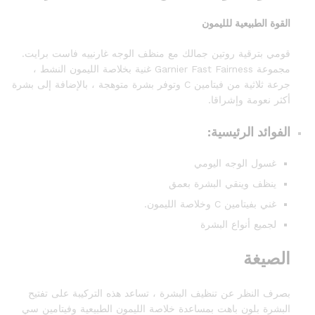
القوة الطبيعية للليمون
قومي بترقية روتين جمالك مع منظف الوجه غارنييه فاست برايت.
مجموعة Garnier Fast Fairness غنية بخلاصة الليمون النشط ،
جرعة ثلاثية من فيتامين C وتوفر بشرة متوهجة ، بالإضافة إلى بشرة
أكثر نعومة وإشراقا.
الفوائد الرئيسية:
غسول الوجه اليومي
ينظف وينقي البشرة بعمق
غني بفيتامين C وخلاصة الليمون.
لجميع أنواع البشرة
الصيغة
بصرف النظر عن تنظيف البشرة ، تساعد هذه التركيبة على تفتيح
البشرة بلون باهت بمساعدة خلاصة الليمون الطبيعية وفيتامين سي