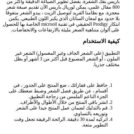
باريس بفك الشفرة. بفضل تطوير الصياغة الدقيقة وأكثر من
800 مقال علمي، يمكن لوريال باريس الآن تقديم صبغة شعر
معجزة. مع نظامنا الفريد لتوصيل الزيت ، يبدو الشعر متفوقا
بلا حدود مع لمعان الساتان الذي يكبر اللون الطبيعي. يكمن
ابتكار Prodigy الحقيقي في تقنية microoil الخاصة بها للحصول
على ألوان متناهية الصغر مليئة بالارتفاعات والانخفاضات.
كيفية الاستخدام
التطبيق (على الشعر الجاف وغير المغسول) الشعر غير
الملون ، أو الشعر المصبوغ قبل أكثر من 3 أشهر أو بظل
مختلف جذريا.
حافظ على قفازاتك ، ضع المنتج على الجذور ، في
أقسام ، عن طريق فصل الشعر وضبط ضغطك على
الجزء الناعم الملمس من زجاجة التطبيق.
انشر باقي المنتج من خلال الأطوال والأطراف.
قم بالتدليك لضمان عمل المنتج جيدا على الشعر
وتوزيعه بالتساوي.
اتركيه لمدة 30 دقيقة. الرائحة الرقيقة تجعل وقت
التطوير متعة.