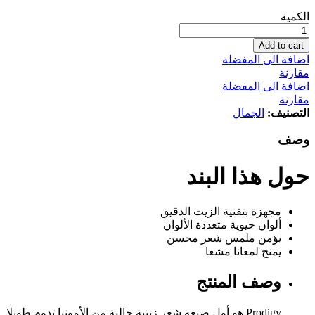
لوريال
الكمية
باريس
بروديجي،
Add to cart
5.3
اضافة الى المفضلة
بني
مقارنة
ذهبي
اضافة الى المفضلة
فاتح
مقارنة
كمية
التصنيف:
الجمال
وصف
حول هذا البند
مجهزة بتقنية الزيت الدقيق
ألوان حيوية متعددة الألوان
يؤمن ملمس شعر محسن
يمنح لمعانا مشعا
وصف المنتج
Prodigy هو أول صبغة شعر زيتية خالية من الأمونيا تدوم طويلا