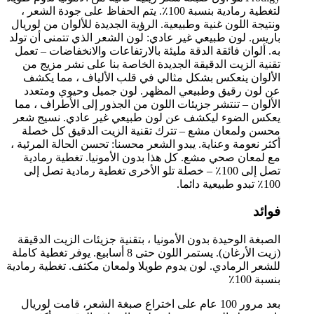
لتغطية رمادية بنسبة 100٪. يتم الحفاظ على جودة الشعر ،
ونتيجة اللون غنية وطبيعية. الرؤية الجديدة للألوان من لوريال
باريس. لون طبيعي غير عادي: لون الشعر الذي تتمنى أن تولد
به. ألوان فائقة الدقة مليئة بالارتفاعات والانخفاضات – تعمل
تقنية الزيت الدقيقة الجديدة الخاصة بنا على نشر مزيج من
الألوان ينعكس بشكل مثالي في قلب الألياف ، مما يكشف
عن لون رقيق وطبيعي المظهر. لون جميل وحيوي ومتعدد
الألوان – تنتشر جزيئات اللون من الجذور إلى الأطراف ، مما
يعكس الضوء ليكشف عن لون طبيعي غير عادي. نسيج شعر
محسن ولمعان مشع – تترك تقنية الزيت الدقيق كل خصلة
أكثر نعومة وعناية. يبدو الشعر محسنا: تحسن الحالة المرئية ،
مع لمعان صحي مشع. كل هذا بدون الأمونيا. تغطية رمادية
تصل إلى 100٪ – خصلة تلو الأخرى تغطية رمادية تصل إلى
100٪ تبدو طبيعية دائما.
فوائد
الصبغة الوحيدة بدون الأمونيا ، بتقنية جزيئات الزيت الدقيقة
(زيت الأرغان). يستمر اللون حتى 8 أسابيع. يوفر تغطية كاملة
للشعر الرمادي. لون يدوم طويلا ولمعان مكثف. تغطية رمادية
بنسبة 100٪
بعد مرور 100 عام على اختراع صبغة الشعر، قامت لوريال