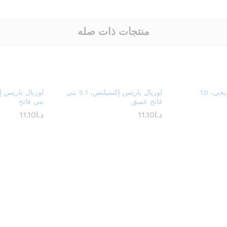
منتجات ذات صله
لوريال باريس بروديجي، 1.0
لوريال باريس إكسيلنس، 5.1 بني
فاتح عميق
بني فاتح
د.ا
11.10
د.ا
11.10