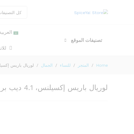
وصف
Reviews (0)
كل التصنيفا
العربية
تصنيفات الموقع
للا
Home
/
المتجر
/
للنساء
/
الجمال
/
لوريال باريس إكسيلنس، 4.1 د
لوريال باريس إكسيلنس، 4.1 ديب براون