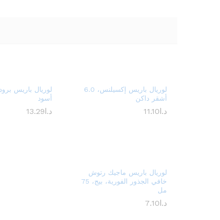
لوريال باريس إكسيلنس، 6.0
أشقر داكن
أسود
د.ا
11.10
د.ا
13.29
لوريال باريس ماجيك رتوش
خافي الجذور الفورية، بيج، 75
مل
د.ا
7.10