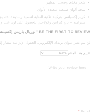
شعر مغذي وصحي المظهر
نتيجة ألوان طبيعية متعددة الألوان
كريم إكسيلنس بتركيبة ثلاثية العناية لتغطية رمادية 100٪ يجمع بين ثلاثة مكونات قوية:
سيراميد – برو كيراتين وكولاجين للحصول على لون غني ومشر
BE THE FIRST TO REVIEW “لوريال باريس إكسيلنس، 4.1 ديب براون”
لن يتم نشر عنوان بريدك الإلكتروني.
الحقول الإلزامية مشار إلي
تقييم هذا المنتج
*
Email