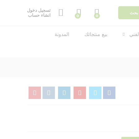
د.ا
11.10
اضافة الى السلة
تسجيل دخول
بحث
انشاء حساب
0
0
لفني
بيع منتجاتك
المدونة