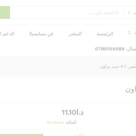
ت
الرئيسية
المتجر
عن سبايسيا!
الدعم ا
تصال:
0780154089
يب براون
د.ا
11.10
الحالة:
In stock
الكمية