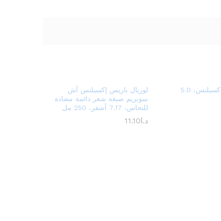
لوريال باريس إكسيلنس، 5.0
لوريال باريس إكسيلنس آش
سوبريم صبغة شعر دائمة مضادة
للنحاس، 7.17 أشقر، 250 مل
د.ا
11.10