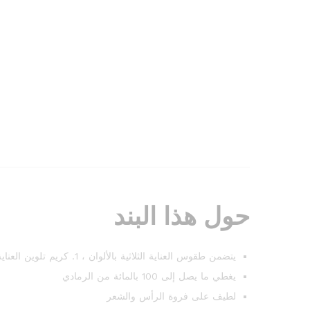
حول هذا البند
يتضمن طقوس العناية الثلاثية بالألوان ، 1. كريم تلوين العناية ، 2. العناية بشامبو لطيف لفروة الرأس بعد التلوين ، 3. رعاية قناع خفيف الوزن
يغطي ما يصل إلى 100 بالمائة من الرمادي
لطيف على فروة الرأس والشعر