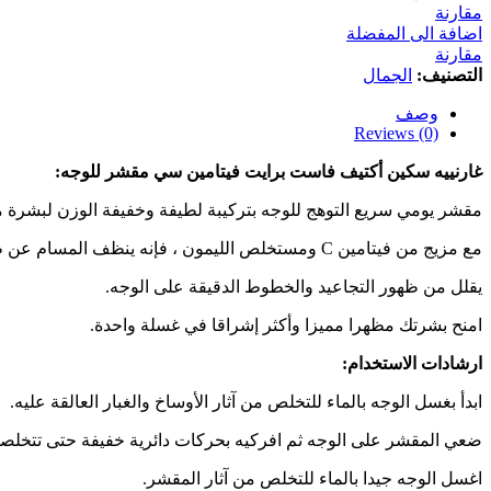
برايت
مقارنة
فيتامين
اضافة الى المفضلة
سي
مقارنة
مقشر
التصنيف:
الجمال
للوجه
-
وصف
150
Reviews (0)
مل
كمية
غارنييه سكين أكتيف فاست برايت فيتامين سي مقشر للوجه:
مقشر يومي سريع التوهج للوجه بتركيبة لطيفة وخفيفة الوزن لبشرة 
مع مزيج من فيتامين C ومستخلص الليمون ، فإنه ينظف المسام عن طريق إزالة الشوائب وتقشير خلايا الجلد الميتة.
يقلل من ظهور التجاعيد والخطوط الدقيقة على الوجه.
امنح بشرتك مظهرا مميزا وأكثر إشراقا في غسلة واحدة.
ارشادات الاستخدام:
ابدأ بغسل الوجه بالماء للتخلص من آثار الأوساخ والغبار العالقة عليه.
ضعي المقشر على الوجه ثم افركيه بحركات دائرية خفيفة حتى تتخلصي
اغسل الوجه جيدا بالماء للتخلص من آثار المقشر.