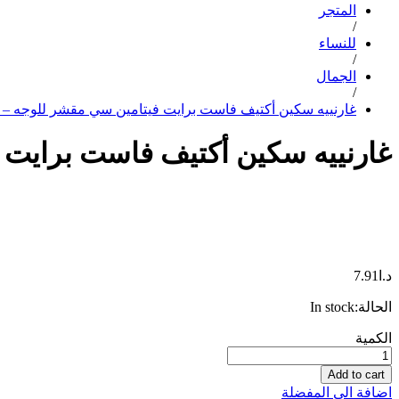
المتجر
/
للنساء
/
الجمال
/
غارنييه سكين أكتيف فاست برايت فيتامين سي مقشر للوجه – 150 مل
غارنييه سكين أكتيف فاست برايت فيت
د.ا
7.91
الحالة:
In stock
غارنييه
الكمية
سكين
أكتيف
Add to cart
فاست
اضافة الى المفضلة