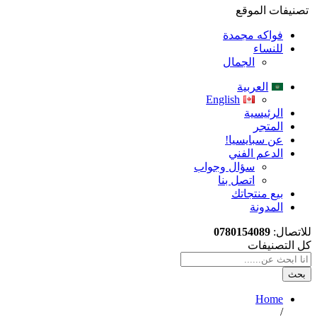
تصنيفات الموقع
فواكه مجمدة
للنساء
الجمال
العربية
English
الرئيسية
المتجر
عن سبايسيا!
الدعم الفني
سؤال وجواب
اتصل بنا
بيع منتجاتك
المدونة
للاتصال:
0780154089
كل التصنيفات
بحث
Home
/