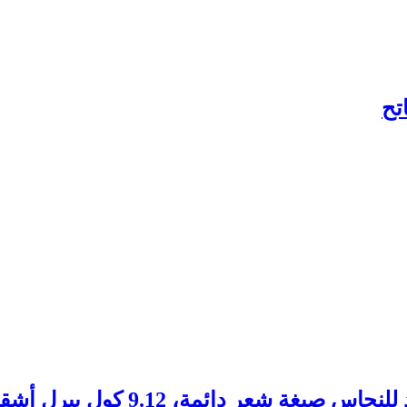
، 9.12 كول بيرل أشقر فاتح جدا، 250 مل