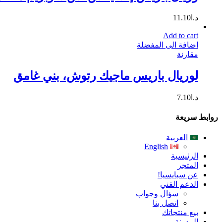
د.ا
11.10
Add to cart
اضافة الى المفضلة
مقارنة
لوريال باريس ماجيك رتوش، بني غامق
د.ا
7.10
روابط سريعة
العربية
English
الرئيسية
المتجر
عن سبايسيا!
الدعم الفني
سؤال وجواب
اتصل بنا
بيع منتجاتك
المدونة