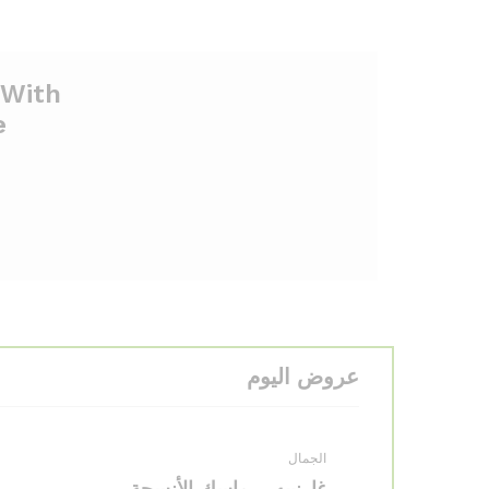
e
عروض اليوم
الجمال
غارنييه – ماسك الأنسجة