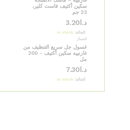
سكين أكتيف فاست كلير،
23 جم
د.ا
3.20
الحالة:
In stock
الجمال
غسول جل سريع التنظيف من
غارنييه سكين أكتيف - 200
مل
د.ا
7.30
الحالة:
In stock