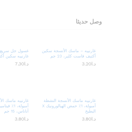
وصل حديثا
غارنييه – ماسك الأنسجة سكين
غسول جل سريع 
أكتيف فاست كلير، 23 جم
غارنييه سكين أكتيف –
د.ا
3.20
د.ا
7.30
غارنييه ماسك الأنسجة النشطة
غارنييه ماسك ال
أمبولة، 1٪ حمض الهيالورونيك X
البطيخ
أناناس، 15 جم
د.ا
3.80
د.ا
3.80