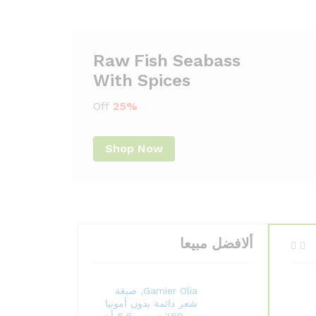
With Spices
Off
25%
Shop Now
ألافضل مبيعا
Garnier Olia, صبغة
شعر دائمة بدون أمونيا
مع 60٪ زيوت، 6.6 أحمر