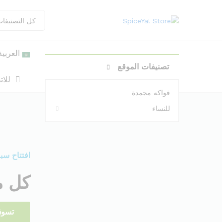
كل التصنيفا
العربية
تصنيفات الموقع
للا
فواكه مجمدة
للنساء
افتتاح سبا
كل م
تسوق