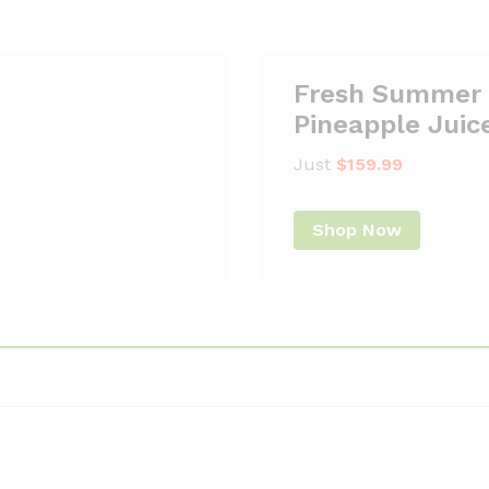
Pineapple Juic
Just
$159.99
Shop Now