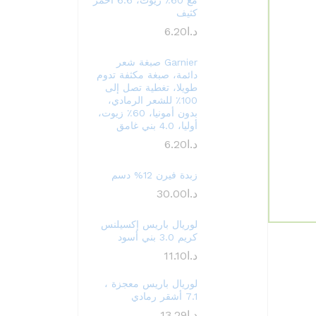
كثيف
د.ا
6.20
Garnier صبغة شعر
دائمة، صبغة مكثفة تدوم
طويلا، تغطية تصل إلى
100٪ للشعر الرمادي،
بدون أمونيا، 60٪ زيوت،
أوليا، 4.0 بني غامق
د.ا
6.20
زبدة فيرن 12% دسم
د.ا
30.00
لوريال باريس إكسيلنس
كريم 3.0 بني أسود
د.ا
11.10
لوريال باريس معجزة ،
7.1 أشقر رمادي
د.ا
13.29