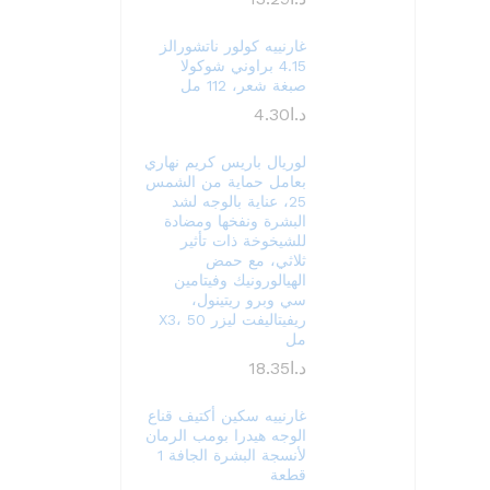
غارنييه كولور ناتشورالز
4.15 براوني شوكولا
صبغة شعر، 112 مل
د.ا
4.30
لوريال باريس كريم نهاري
بعامل حماية من الشمس
25، عناية بالوجه لشد
البشرة ونفخها ومضادة
للشيخوخة ذات تأثير
ثلاثي، مع حمض
الهيالورونيك وفيتامين
سي وبرو ريتينول،
ريفيتاليفت ليزر X3، 50
مل
د.ا
18.35
غارنييه سكين أكتيف قناع
الوجه هيدرا بومب الرمان
لأنسجة البشرة الجافة 1
قطعة