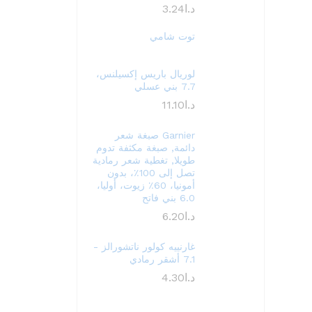
د.ا
3.24
توت شامي
لوريال باريس إكسيلنس،
7.7 بني عسلي
د.ا
11.10
Garnier صبغة شعر
دائمة, صبغة مكثفة تدوم
طويلا, تغطية شعر رمادية
تصل إلى 100٪، بدون
أمونيا، 60٪ زيوت، أوليا،
6.0 بني فاتح
د.ا
6.20
غارنييه كولور ناتشورالز -
7.1 أشقر رمادي
د.ا
4.30