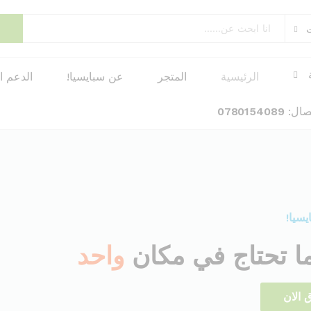
ت
الرئيسية
المتجر
عن سبايسيا!
الدعم ا
تصال:
0780154089
يسيا!
ا تحتاج في مكان
واحد
 الان