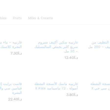
bles
Fruits
Milks & Creams
التنظيف من
غارنييه سكين أكتيف سيروم
غارنييه – ماء م
 200 مل
سريع كلير بحمض الساليسيليك
البشرة كلاسيك 400 مل
– 30 مل
د.ا
7.30
د.ا
12.40
أنسجة النشطة
غارنييه ماسك الأنسجة النشطة
أمبولة، 1٪ فيتامين سي جي X
أمبولة ، 2٪ نياسيناميد X Kale
فيتامين سي والني
البشرة
د.ا
3.80
د.ا
22.49