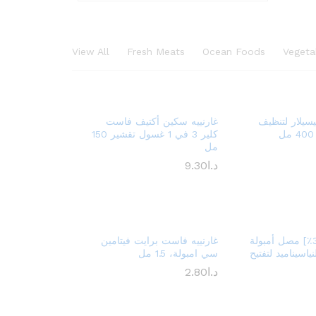
View All
Fresh Meats
Ocean Foods
Vegeta
يسيلار لتنظيف
غارنييه سكين أكتيف فاست
كلير 3 في 1 غسول تقشير 150
مل
د.ا
9.30
فاست برايت [3٪] مصل أمبولة
غارنييه فاست برايت فيتامين
اسيناميد لتفتيح
سي امبولة، 1.5 مل
د.ا
2.80